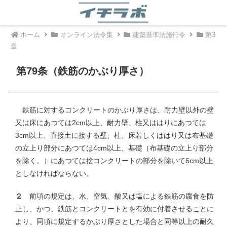
ホーム
オンライン法令集
建築基準法施行令
第3
章
第79条（鉄筋のかぶり厚さ）
鉄筋に対するコンクリートのかぶり厚さは、耐力壁以外の壁
又は床にあつては2cm以上、耐力壁、柱又ははりにあつては
3cm以上、直接土に接する壁、柱、床若しくははり又は布基礎
の立上り部分にあつては4cm以上、基礎（布基礎の立上り部分
を除く。）にあつては捨コンクリートの部分を除いて6cm以上
としなければならない。
２
前項の規定は、水、空気、酸又は塩による鉄筋の腐食を防
止し、かつ、鉄筋とコンクリートとを有効に付着させることに
より、同項に規定するかぶり厚さとした場合と同等以上の耐久