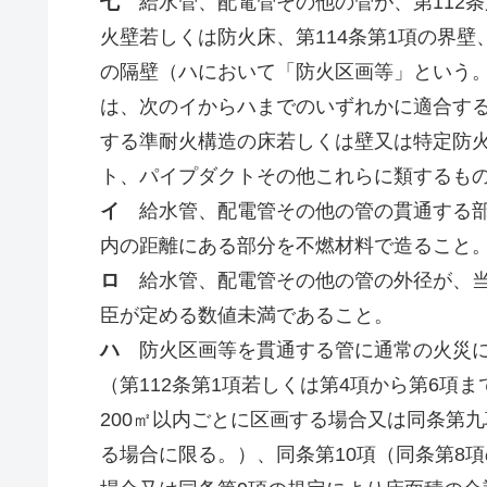
七
給水管、配電管その他の管が、第112条第
火壁若しくは防火床、第114条第1項の界壁
の隔壁（ハにおいて「防火区画等」という
は、次のイからハまでのいずれかに適合す
する準耐火構造の床若しくは壁又は特定防
ト、パイプダクトその他これらに類するも
イ
給水管、配電管その他の管の貫通する部
内の距離にある部分を不燃材料で造ること
ロ
給水管、配電管その他の管の外径が、当
臣が定める数値未満であること。
ハ
防火区画等を貫通する管に通常の火災に
（第112条第1項若しくは第4項から第6項
200㎡以内ごとに区画する場合又は同条第
る場合に限る。）、同条第10項（同条第8