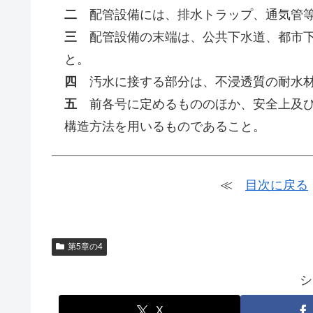
二
配管設備には、排水トラップ、通気管等
三
配管設備の末端は、公共下水道、都市下
と。
四
汚水に接する部分は、不浸透質の耐水材
五
前各号に定めるもののほか、安全上及び
構造方法を用いるものであること。
≪
目次に戻る
第5章の4
シ
X