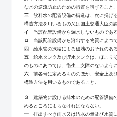
な水の逆流防止のための措置を講ずること
三
飲料水の配管設備の構造は、次に掲げる
構造方法を用いるもの又は国土交通大臣の
イ
当該配管設備から漏水しないものであ
ロ
当該配管設備から溶出する物質によつて
四
給水管の凍結による破壊のおそれのある
五
給水タンク及び貯水タンクは、ほこりそ
のものにあつては、衛生上支障のないよう
六
前各号に定めるもののほか、安全上及び
構造方法を用いるものであること。
３
建築物に設ける排水のための配管設備の
めるところによらなければならない。
一
排出すべき雨水又は汚水の量及び水質に