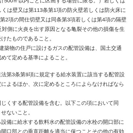
計500㎡以内ごとに区画する場合に限る。）若しくは
しくは壁又は第113条第1項の防火壁若しくは防火床に
条第2項の間仕切壁又は同条第3項若しくは第4項の隔壁
反対側に火炎を出す原因となる亀裂その他の損傷を生
受けたものであること。
建築物の住戸に設けるガスの配管設備は、国土交通
認めて定める基準によること。
法第3条第9項に規定する給水装置に該当する配管設
定によるほか、次に定めるところによらなければなら
じくする配管設備を含む。以下この項において同
させないこと。
設備に給水する飲料水の配管設備の水栓の開口部に
の開口部との垂直距離を適当に保つことその他の有効