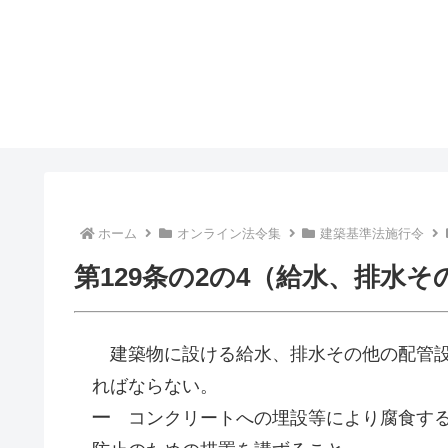
ホーム
オンライン法令集
建築基準法施行令
第129条の2の4（給水、排水
建築物に設ける給水、排水その他の配管設
ればならない。
一
コンクリートへの埋設等により腐食する