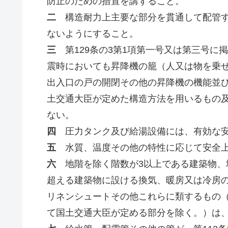
防止のための措置を講ずること。
二
構造耐力上主要な部分を貫通して配管す
ないようにすること。
三
第129条の3第1項第一号又は第三号に
震時においても昇降機の籠（人又は物を乗
出入口の戸の開閉その他の昇降機の機能並
土交通大臣が定めた構造方法を用いるもの
ない。
四
圧力タンク及び給湯設備には、有効な安
五
水質、温度その他の特性に応じて安全上
六
地階を除く階数が3以上である建築物、地
超える建築物に設ける換気、暖房又は冷房
リネンシュートその他これらに類するもの
て国土交通大臣が定める部分を除く。）は