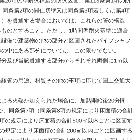
20項の準耐火構造の防火区画、第113条第1項の防
、同条第2項の間仕切壁又は同条第3項若しくは第4項
。）を貫通する場合においては、これらの管の構造
るものとすること。ただし、1時間準耐火基準に適合
火設備で建築物の他の部分と区画されたパイプシャフ
のの中にある部分については、この限りでない。
分及び当該貫通する部分からそれぞれ両側に1ｍ以
。
該管の用途、材質その他の事項に応じて国土交通大
よる火熱が加えられた場合に、加熱開始後20分間
まで、同条第7項（同条第8項の規定により床面積の合計
九項の規定により床面積の合計500㎡以内ごとに区画す
項の規定により床面積の合計200㎡以内ごとに区画する