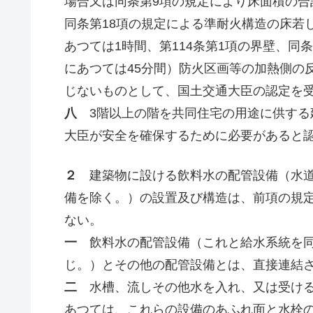
場合又は同条第9項の規定により床面積の合
同条第18項の規定による準耐火構造の床若
あつては1時間、第114条第1項の界壁、同
にあつては45分間）防火区画等の加熱側の
じないものとして、国土交通大臣の認定を
八
3階以上の階を共同住宅の用途に供する
大臣が安全を確保するために必要があると
２
建築物に設ける飲料水の配管設備（水道
備を除く。）の設置及び構造は、前項の規
ない。
一
飲料水の配管設備（これと給水系統を同
じ。）とその他の配管設備とは、直接連結
二
水槽、流しその他水を入れ、又は受ける
あつては、これらの設備のあふれ面と水栓