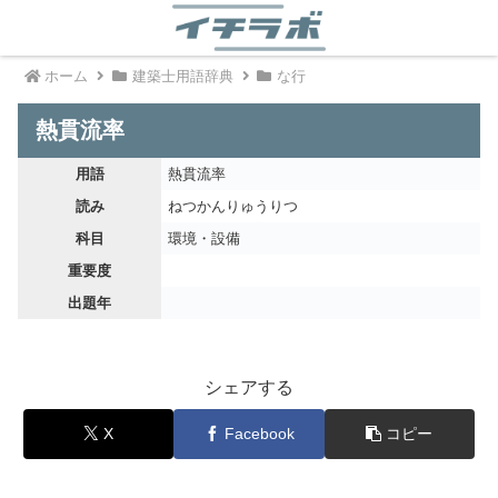
ホーム
建築士用語辞典
な行
熱貫流率
用語
熱貫流率
読み
ねつかんりゅうりつ
科目
環境・設備
重要度
出題年
シェアする
X
Facebook
コピー