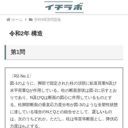
ホーム
学科WEB問題集
令和2年 構造
第
1
問
〔R2-No.1〕
図-1のように、脚部で固定された柱の頂部に鉛直荷重N及び
水平荷重Qが作用している。柱の断面形状は図-2に示すとお
りであり、N及びQは断面の図心に作用しているものとす
る。柱脚部断面の垂直応力度分布が図-3のような全塑性状態
に達している場合のNとQとの組合せとして、
正しい
もの
は、次のうちどれか。ただし、柱は等質等断面とし、降伏応
力度はσ
とする。
y